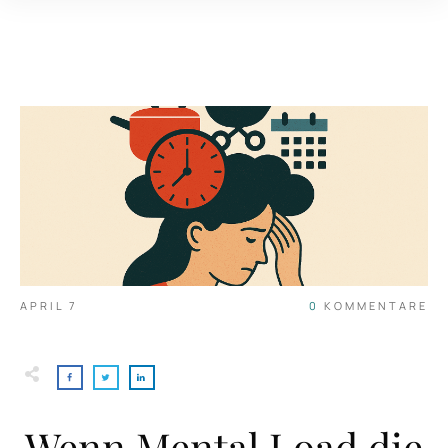
APRIL 7
0
KOMMENTARE
Wenn Mental Load die